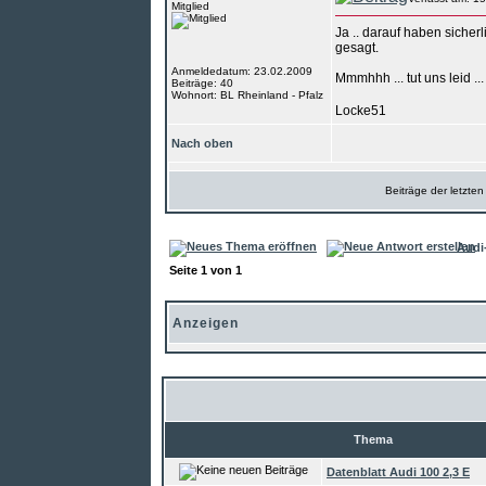
Mitglied
Ja .. darauf haben sicherl
gesagt.
Anmeldedatum: 23.02.2009
Mmmhhh ... tut uns leid .
Beiträge: 40
Wohnort: BL Rheinland - Pfalz
Locke51
Nach oben
Beiträge der letzte
Audi
Seite
1
von
1
Anzeigen
Thema
Datenblatt Audi 100 2,3 E