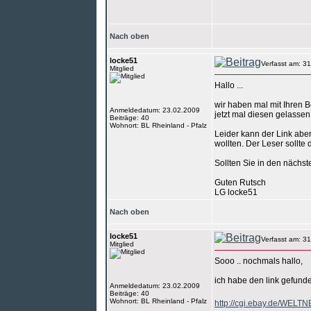
Nach oben
locke51
Verfasst am: 3
Mitglied
Hallo ...
wir haben mal mit Ihren B
Anmeldedatum: 23.02.2009
jetzt mal diesen gelassen
Beiträge: 40
Wohnort: BL Rheinland - Pfalz
Leider kann der Link abe
wollten. Der Leser sollt
Sollten Sie in den nächs
Guten Rutsch
LG locke51
Nach oben
locke51
Verfasst am: 3
Mitglied
Sooo .. nochmals hallo,
ich habe den link gefund
Anmeldedatum: 23.02.2009
Beiträge: 40
Wohnort: BL Rheinland - Pfalz
http://cgi.ebay.de/WELT