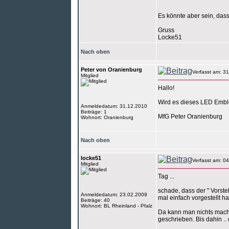
Es könnte aber sein, das
Gruss
Locke51
Nach oben
Peter von Oranienburg
Verfasst am: 3
Mitglied
Hallo!
Wird es dieses LED Embl
Anmeldedatum: 31.12.2010
Beiträge: 1
MfG Peter Oranienburg
Wohnort: Oranienburg
Nach oben
locke51
Verfasst am: 0
Mitglied
Tag ...
schade, dass der " Vorste
Anmeldedatum: 23.02.2009
mal einfach vorgestellt ha
Beiträge: 40
Wohnort: BL Rheinland - Pfalz
Da kann man nichts mache
geschrieben. Bis dahin .. o