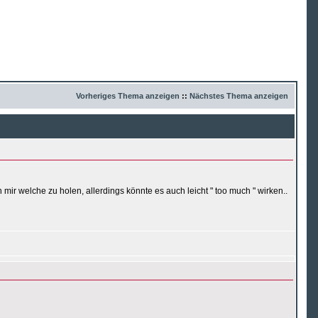
Vorheriges Thema anzeigen
::
Nächstes Thema anzeigen
ir welche zu holen, allerdings könnte es auch leicht " too much " wirken..