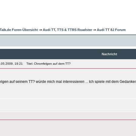
Talk.de Foren-Übersicht
->
Audi TT, TTS & TTRS Roadster
->
Audi TT 8J Forum
Nachricht
3.05.2009, 19:21
Titel: Chromfelgen auf dem TT?
gen auf seinem TT? würde mich mal interessieren ... Ich spiele mit dem Gedanken m