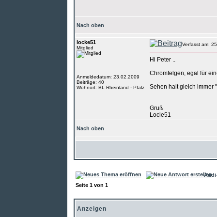
Nach oben
locke51
Verfasst am: 2
Mitglied
Hi Peter ..
Chromfelgen, egal für ein
Anmeldedatum: 23.02.2009
Beiträge: 40
Sehen halt gleich immer "
Wohnort: BL Rheinland - Pfalz
Gruß
Locle51
Nach oben
Audi
Seite
1
von
1
Anzeigen