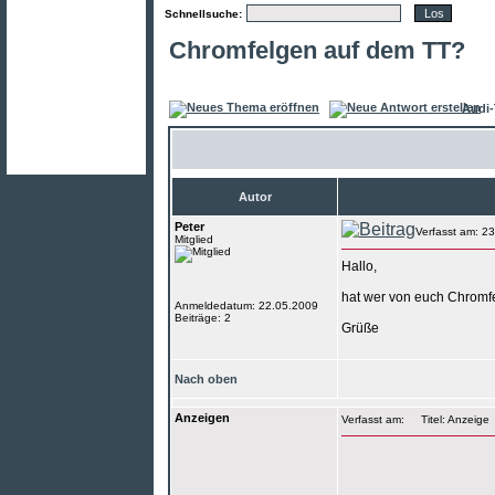
Schnellsuche:
Chromfelgen auf dem TT?
Audi-
Autor
Peter
Verfasst am: 2
Mitglied
Hallo,
hat wer von euch Chromfel
Anmeldedatum: 22.05.2009
Beiträge: 2
Grüße
Nach oben
Anzeigen
Verfasst am:
Titel: Anzeige