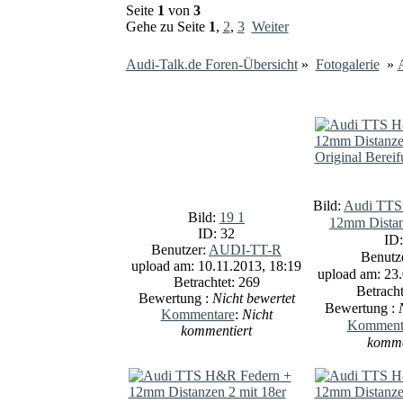
Seite
1
von
3
Gehe zu Seite
1
,
2
,
3
Weiter
Audi-Talk.de Foren-Übersicht
»
Fotogalerie
»
Bild:
Audi TTS
Bild:
19 1
12mm Distan
ID: 32
ID:
Benutzer:
AUDI-TT-R
Benutz
upload am: 10.11.2013, 18:19
upload am: 23.
Betrachtet: 269
Betracht
Bewertung :
Nicht bewertet
Bewertung :
Kommentare
:
Nicht
Komment
kommentiert
komme